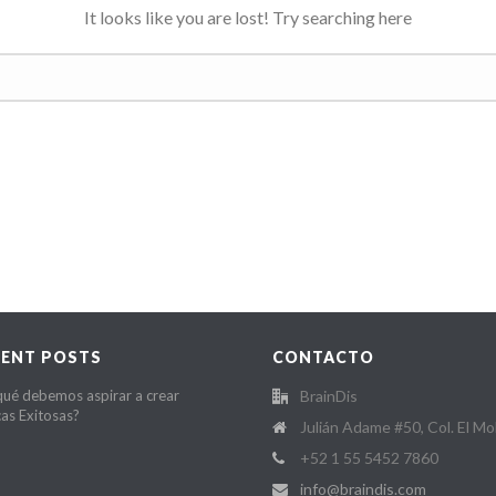
It looks like you are lost! Try searching here
CENT POSTS
CONTACTO
qué debemos aspirar a crear
BrainDis
as Exitosas?
Julián Adame #50, Col. El Mo
+52 1 55 5452 7860
info@braindis.com