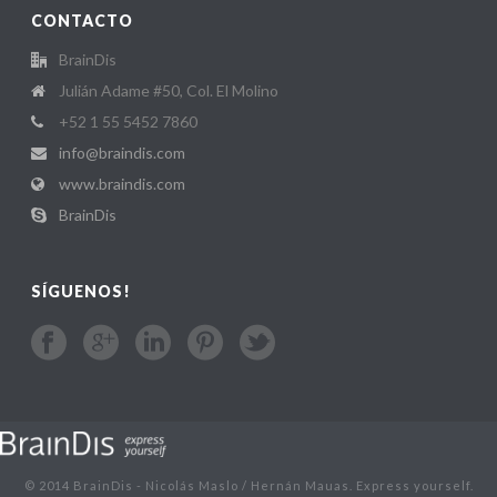
CONTACTO
BrainDis
Julián Adame #50, Col. El Molino
+52 1 55 5452 7860
info@braindis.com
www.braindis.com
BrainDis
SÍGUENOS!
© 2014 BrainDis - Nicolás Maslo / Hernán Mauas. Express yourself.