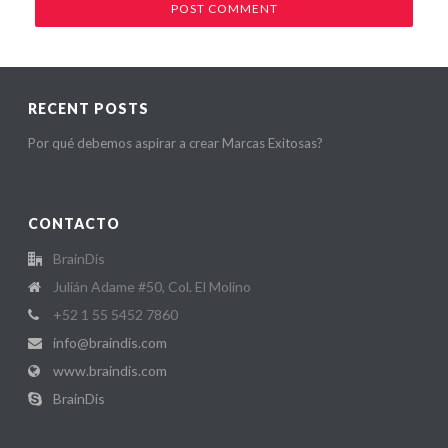
RECENT POSTS
Por qué debemos aspirar a crear Marcas Exitosas?
CONTACTO
BrainDis
Julián Adame #50, Col. El Molino
+52 1 55 5452 7860
info@braindis.com
www.braindis.com
BrainDis