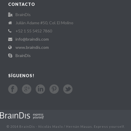
CONTACTO
BrainDis
Julián Adame #50, Col. El Molino
+52 1 55 5452 7860
info@braindis.com
www.braindis.com
BrainDis
SÍGUENOS!
© 2014 BrainDis - Nicolás Maslo / Hernán Mauas. Express yourself.