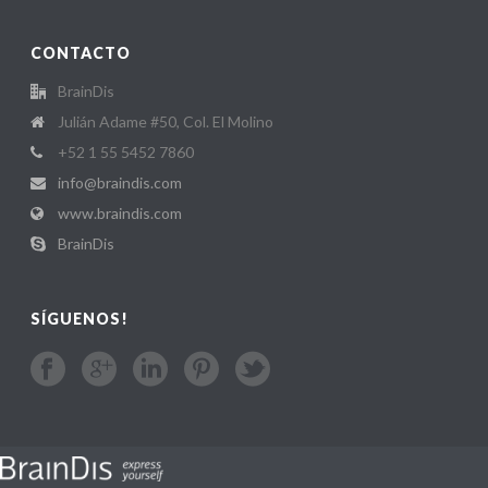
CONTACTO
BrainDis
Julián Adame #50, Col. El Molino
+52 1 55 5452 7860
info@braindis.com
www.braindis.com
BrainDis
SÍGUENOS!