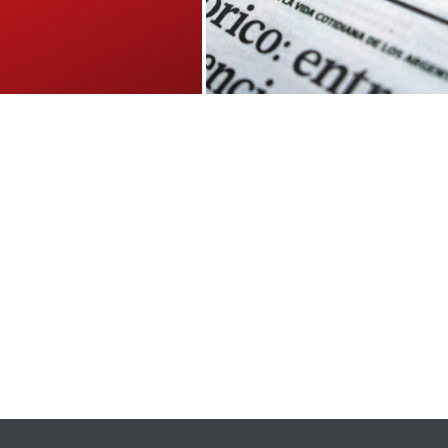
EL GRÁFICO
TIEMPO ARGENTINO
,
,
,
,
o Editorial
Identidad Visual
Diseño Editorial
Identidad Visual
Online
Online