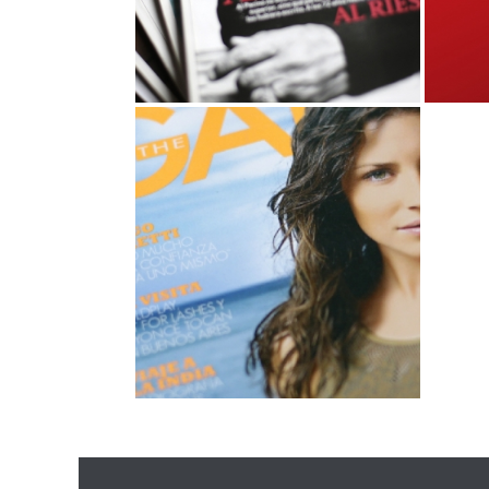
CIELOS ARGENTINOS
,
Diseño Editorial
Identidad Visual
Diseñ
GALLERY
,
Diseño Editorial
Identidad Visual