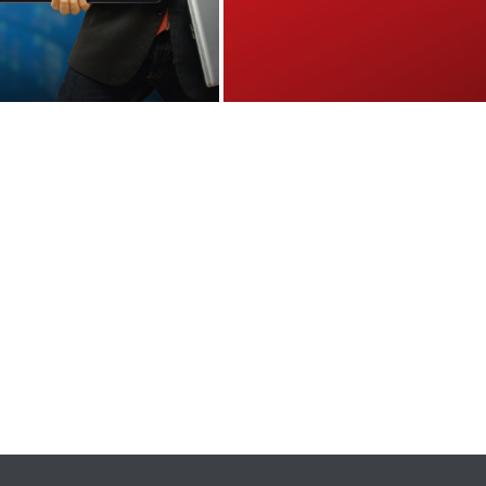
CENGAGE DIGITAL
EL GRÁFICO
LIBRARY
,
,
Diseño Editorial
Identidad Visual
Online
,
,
nment
Identidad Visual
Online