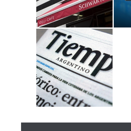
SCHWARTZ & BERG DELI
,
,
,
Environment
Identidad Visual
Naming
,
Online
Packaging
Enviro
TIEMPO ARGENTINO
,
,
Diseño Editorial
Identidad Visual
Online